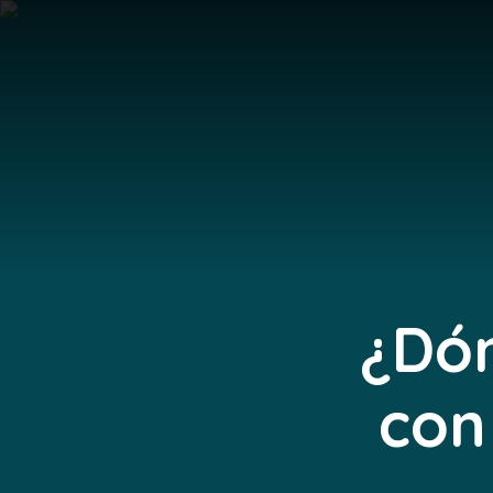
¿Dón
con