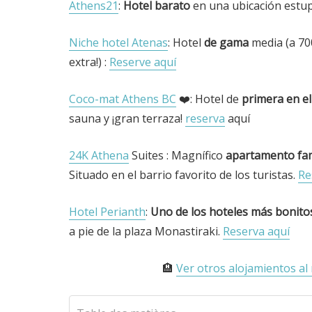
Athens21
:
Hotel barato
en una ubicación estup
Niche hotel Atenas
: Hotel
de gama
media (a 70
extra!) :
Reserve aquí
Coco-mat Athens BC
❤️: Hotel de
primera en e
sauna y ¡gran terraza!
reserva
aquí
24K Athena
Suites : Magnífico
apartamento fam
Situado en el barrio favorito de los turistas.
Re
Hotel Perianth
:
Uno de los hoteles más bonito
a pie de la plaza Monastiraki.
Reserva aquí
🏨
Ver otros alojamientos al