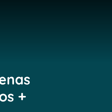
tenas
os +