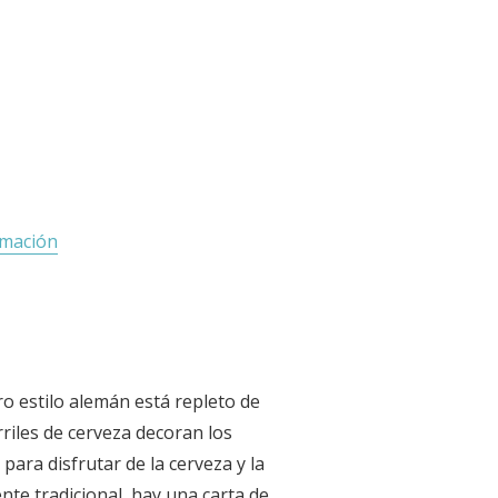
rmación
o estilo alemán está repleto de
iles de cerveza decoran los
para disfrutar de la cerveza y la
ente tradicional, hay una carta de