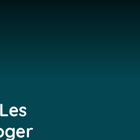
 Les
loger