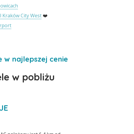
owicach
l Kraków City West
❤️
irport
 w najlepszej cenie
ele w pobliżu
JE