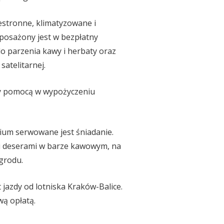
estronne, klimatyzowane i
yposażony jest w bezpłatny
o parzenia kawy i herbaty oraz
satelitarnej.
uży pomocą w wypożyczeniu
rium serwowane jest śniadanie.
i deserami w barze kawowym, na
ogrodu.
 jazdy od lotniska Kraków-Balice.
wą opłatą.