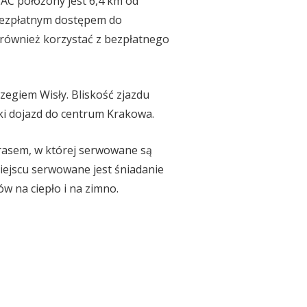
C położony jest 6,4 km od
 bezpłatnym dostępem do
 również korzystać z bezpłatnego
zegiem Wisły. Bliskość zjazdu
ki dojazd do centrum Krakowa.
arasem, w której serwowane są
miejscu serwowane jest śniadanie
 na ciepło i na zimno.