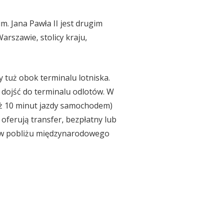
. Jana Pawła II jest drugim
arszawie, stolicy kraju,
y tuż obok terminalu lotniska.
 dojść do terminalu odlotów. W
niż 10 minut jazdy samochodem)
h oferują transfer, bezpłatny lub
le w pobliżu międzynarodowego