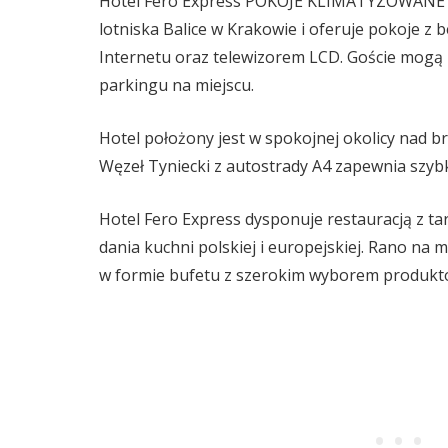
Hotel Fero Express POKOJE KLIMATYZOWANE A
lotniska Balice w Krakowie i oferuje pokoje z
Internetu oraz telewizorem LCD. Goście mogą
parkingu na miejscu.
Hotel położony jest w spokojnej okolicy nad br
Węzeł Tyniecki z autostrady A4 zapewnia szyb
Hotel Fero Express dysponuje restauracją z t
dania kuchni polskiej i europejskiej. Rano na 
w formie bufetu z szerokim wyborem produktów