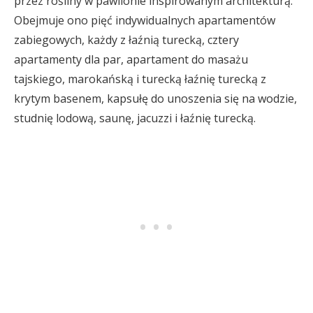
przez rośliny w pawilonie inspirowanym architekturą.
Obejmuje ono pięć indywidualnych apartamentów
zabiegowych, każdy z łaźnią turecką, cztery
apartamenty dla par, apartament do masażu
tajskiego, marokańską i turecką łaźnię turecką z
krytym basenem, kapsułę do unoszenia się na wodzie,
studnię lodową, saunę, jacuzzi i łaźnię turecką.