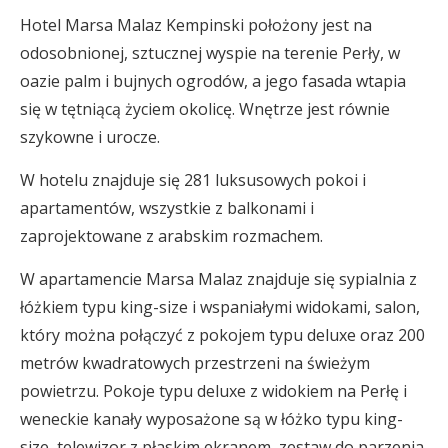
Hotel Marsa Malaz Kempinski położony jest na
odosobnionej, sztucznej wyspie na terenie Perły, w
oazie palm i bujnych ogrodów, a jego fasada wtapia
się w tętniącą życiem okolicę. Wnętrze jest równie
szykowne i urocze.
W hotelu znajduje się 281 luksusowych pokoi i
apartamentów, wszystkie z balkonami i
zaprojektowane z arabskim rozmachem.
W apartamencie Marsa Malaz znajduje się sypialnia z
łóżkiem typu king-size i wspaniałymi widokami, salon,
który można połączyć z pokojem typu deluxe oraz 200
metrów kwadratowych przestrzeni na świeżym
powietrzu. Pokoje typu deluxe z widokiem na Perłę i
weneckie kanały wyposażone są w łóżko typu king-
size, telewizor z płaskim ekranem, zestaw do parzenia