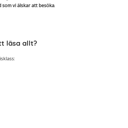
d som vi älskar att besöka
.
t läsa allt?
isklass: