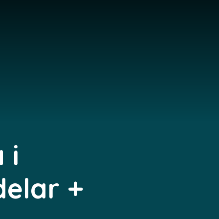
 i
delar +