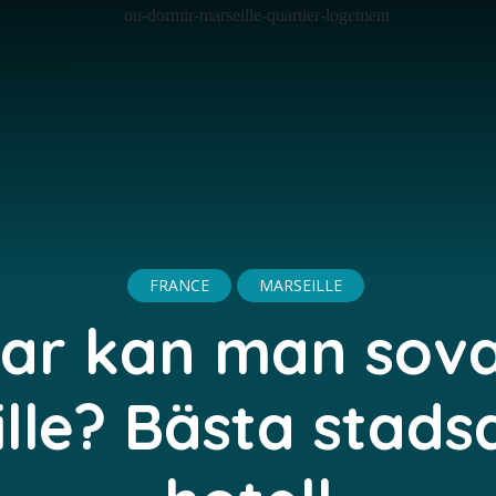
FRANCE
MARSEILLE
ar kan man sova
lle? Bästa stads