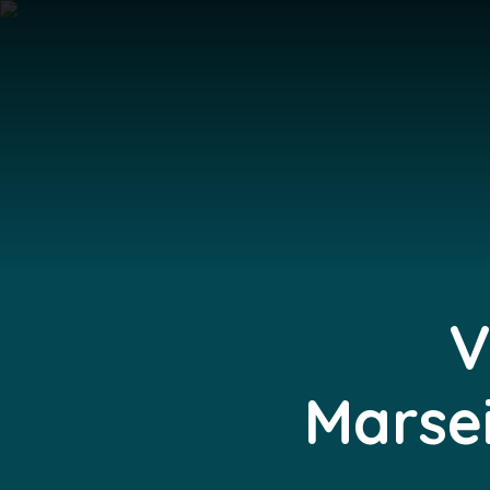
V
Marsei