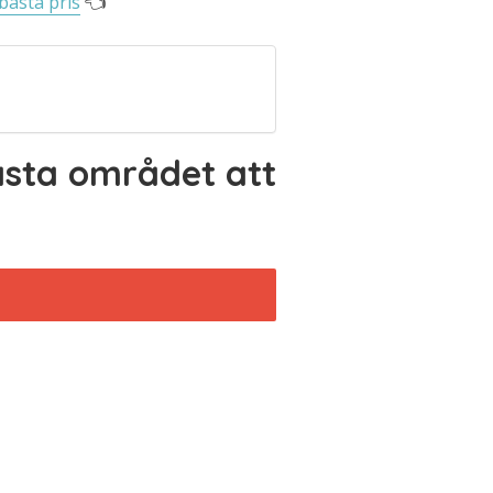
bästa pris
👈
ästa området att