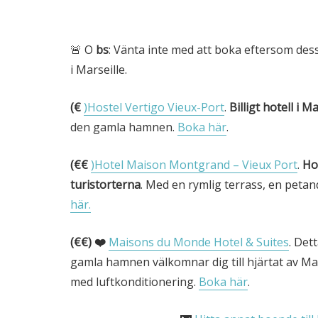
🚨 O
bs
: Vänta inte med att boka eftersom des
i Marseille.
(€
)Hostel Vertigo Vieux-Port
.
Billigt hotell i Ma
den gamla hamnen.
Boka här
.
(€€
)Hotel Maison Montgrand – Vieux Port
.
Ho
turistorterna
. Med en rymlig terrass, en pet
här.
(€€)
❤️
Maisons du Monde Hotel & Suites
. Det
gamla hamnen välkomnar dig till hjärtat av Ma
med luftkonditionering.
Boka här
.