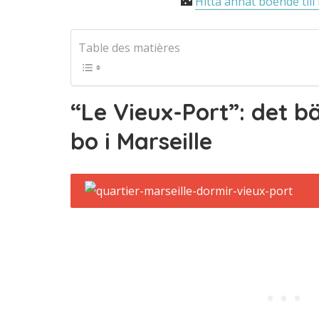
🌃
Hitta annat boende till 
Table des matières
“Le Vieux-Port”
: det b
bo i Marseille