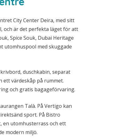
Centre
ntret City Center Deira, med sitt
 och är det perfekta läget för att
Souk, Spice Souk, Dubai Heritage
gant utomhuspool med skuggade
skrivbord, duschkabin, separat
ven ett värdeskåp på rummet.
ring och gratis bagageförvaring.
taurangen Talà. På Vertigo kan
irektsänd sport. På Bistro
, en utomhusterrass och ett
nde modern miljö.