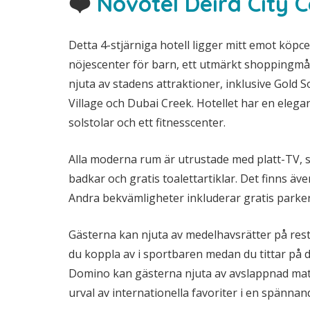
❤️
Novotel Deira City 
Detta 4-stjärniga hotell ligger mitt emot köpce
nöjescenter för barn, ett utmärkt shoppingmål,
njuta av stadens attraktioner, inklusive Gold 
Village och Dubai Creek. Hotellet har en ele
solstolar och ett fitnesscenter.
Alla moderna rum är utrustade med platt-TV, 
badkar och gratis toalettartiklar. Det finns ä
Andra bekvämligheter inkluderar gratis parke
Gästerna kan njuta av medelhavsrätter på res
du koppla av i sportbaren medan du tittar på d
Domino kan gästerna njuta av avslappnad mat
urval av internationella favoriter i en spänna