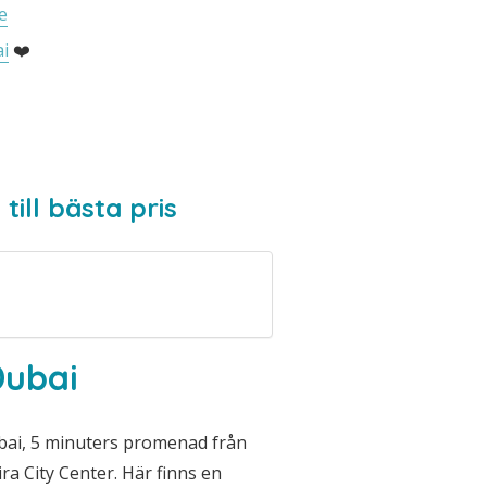
e
i
❤️
till bästa pris
Dubai
ubai, 5 minuters promenad från
a City Center. Här finns en