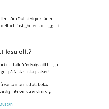
llen nära Dubai Airport är en
tell och fastigheter som ligger i
t läsa allt?
port
med allt från lyxiga till billiga
gger på fantastiska platser!
så vänta inte med att boka.
a dig inte om du ändrar dig
 Bustan