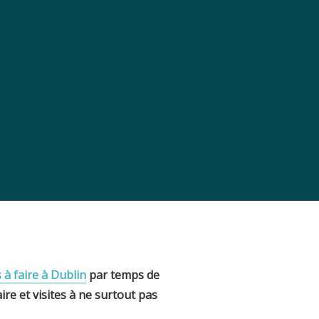
s à faire à Dublin
par temps de
re et visites à ne surtout pas