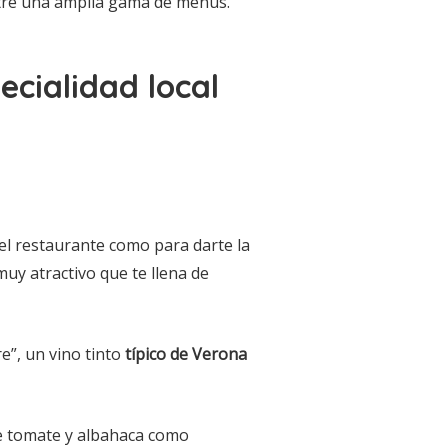
ntre una amplia gama de menús.
cialidad local
del restaurante como para darte la
uy atractivo que te llena de
e”, un vino tinto
típico de Verona
e tomate y albahaca como