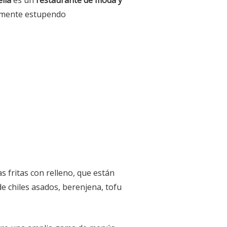
ella
es un
restaurante de moda y
almente estupendo
as fritas con relleno, que están
e chiles asados, berenjena, tofu