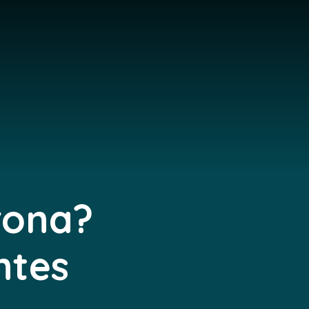
rona?
ntes