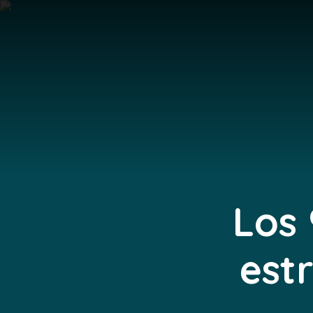
Los 
est