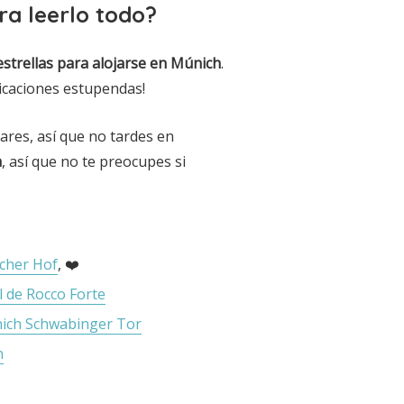
ra leerlo todo?
 estrellas para alojarse en Múnich
.
bicaciones estupendas!
ares, así que no tardes en
a
, así que no te preocupes si
scher Hof
, ❤️
l de Rocco Forte
ich Schwabinger Tor
n