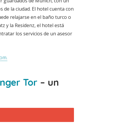
jor guardados de Múnich, con un
 de la ciudad. El hotel cuenta con
de relajarse en el baño turco o
z y la Residenz, el hotel está
tratar los servicios de un asesor
com.
nger Tor
– un