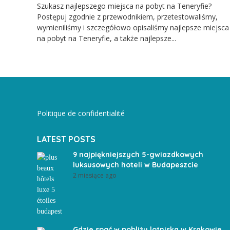
Szukasz najlepszego miejsca na pobyt na Teneryfie?
Postępuj zgodnie z przewodnikiem, przetestowaliśmy,
wymieniliśmy i szczegółowo opisaliśmy najlepsze miejsca
na pobyt na Teneryfie, a także najlepsze...
Politique de confidentialité
LATEST POSTS
9 najpiękniejszych 5-gwiazdkowych
luksusowych hoteli w Budapeszcie
2 miesiące ago
Gdzie spać w pobliżu lotniska w Krakowie