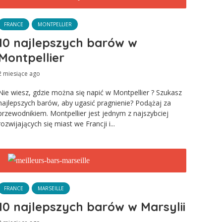
FRANCE
MONTPELLIER
10 najlepszych barów w
Montpellier
2 miesiące ago
Nie wiesz, gdzie można się napić w Montpellier ? Szukasz
najlepszych barów, aby ugasić pragnienie? Podążaj za
przewodnikiem. Montpellier jest jednym z najszybciej
rozwijających się miast we Francji i...
FRANCE
MARSEILLE
10 najlepszych barów w Marsylii