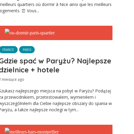
meilleurs quartiers où dormir à Nice ainsi que les meilleurs
logements. ⏰ Vous...
FRANCE
PARIS
Gdzie spać w Paryżu? Najlepsze
dzielnice + hotele
2 miesiące ago
Szukasz najlepszego miejsca na pobyt w Paryżu? Podążaj
za przewodnikiem, przetestowałem, wymieniłem i
wyszczególniłem dla Ciebie najlepsze obszary do spania w
Paryżu, a także najlepsze noclegi w tym...