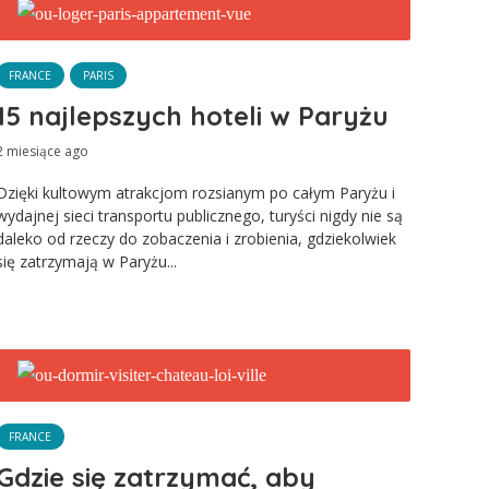
FRANCE
PARIS
15 najlepszych hoteli w Paryżu
2 miesiące ago
Dzięki kultowym atrakcjom rozsianym po całym Paryżu i
wydajnej sieci transportu publicznego, turyści nigdy nie są
daleko od rzeczy do zobaczenia i zrobienia, gdziekolwiek
się zatrzymają w Paryżu...
FRANCE
Gdzie się zatrzymać, aby