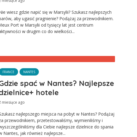
2 miesiące ago
Nie wiesz gdzie napić się w Marsylii? Szukasz najlepszych
barów, aby ugasić pragnienie? Podążaj za przewodnikiem.
Vieux Port w Marsylii od tysięcy lat jest centrum
aktywności w drugim co do wielkości...
FRANCE
NANTES
Gdzie spać w Nantes? Najlepsze
dzielnice+ hotele
2 miesiące ago
Szukasz najlepszego miejsca na pobyt w Nantes? Podążaj
za przewodnikiem, przetestowaliśmy, wymieniliśmy i
wyszczególniliśmy dla Ciebie najlepsze dzielnice do spania
w Nantes, jak również najlepsze...