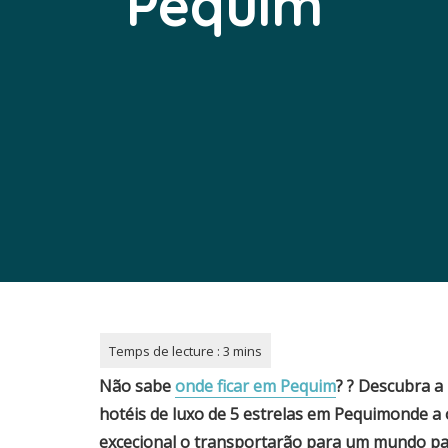
Pequim
Não sabe
onde ficar em
Pequim
?
?
Descubra a 
hotéis de luxo de 5 estrelas em
Pequim
onde a 
excecional o transportarão para um mundo par