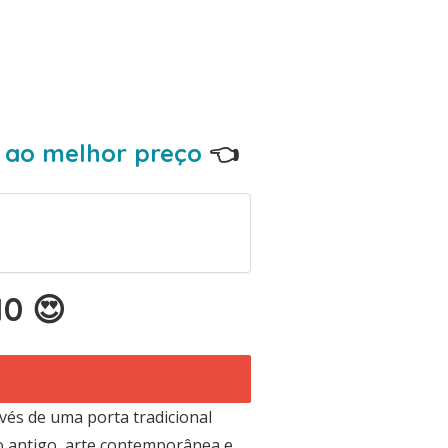
 ao melhor preço
👈
10 😍
vés de uma porta tradicional
io antigo, arte contemporânea e