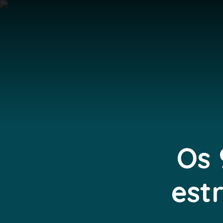
Os 
est