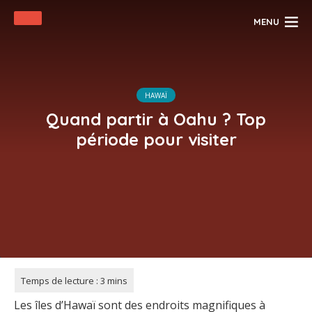
MENU
HAWAÏ
Quand partir à Oahu ? Top
période pour visiter
Les îles d’Hawaï sont des endroits magnifiques à