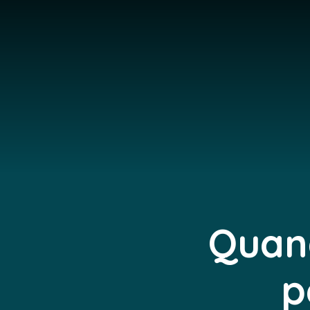
Quand
p