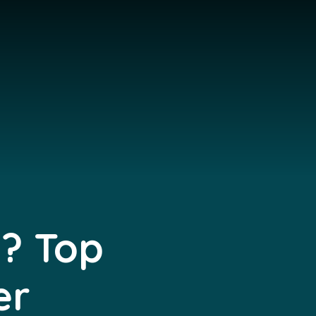
 ? Top
er