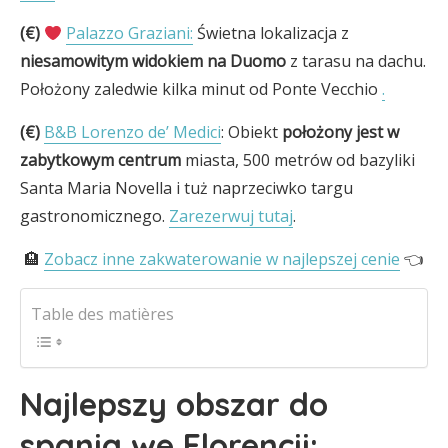
(€)
Palazzo Graziani:
Świetna lokalizacja z
niesamowitym widokiem na Duomo
z tarasu na dachu.
Położony zaledwie kilka minut od Ponte Vecchio
.
(€)
B&B Lorenzo de’ Medici
: Obiekt
położony jest w
zabytkowym centrum
miasta, 500 metrów od bazyliki
Santa Maria Novella i tuż naprzeciwko targu
gastronomicznego.
Zarezerwuj tutaj
.
🏨
Zobacz inne zakwaterowanie w najlepszej cenie
👈
Table des matières
Najlepszy obszar do
spania we Florencji: