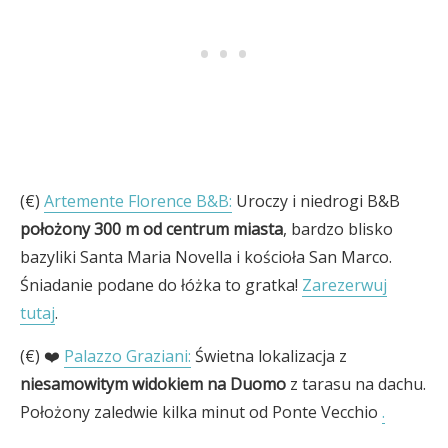
(€)
Artemente Florence B&B:
Uroczy i niedrogi B&B
położony 300 m od centrum miasta
, bardzo blisko
bazyliki Santa Maria Novella i kościoła San Marco.
Śniadanie podane do łóżka to gratka!
Zarezerwuj
tutaj
.
(€) ❤️
Palazzo Graziani:
Świetna lokalizacja z
niesamowitym widokiem na Duomo
z tarasu na dachu.
Położony zaledwie kilka minut od Ponte Vecchio
.