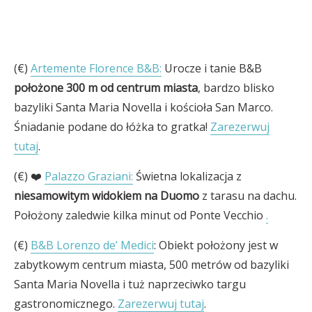
(€)
Artemente Florence B&B:
Urocze i tanie B&B
położone 300 m od centrum miasta
, bardzo blisko
bazyliki Santa Maria Novella i kościoła San Marco.
Śniadanie podane do łóżka to gratka!
Zarezerwuj
tutaj
.
(€) ❤️
Palazzo Graziani:
Świetna lokalizacja z
niesamowitym widokiem na Duomo
z tarasu na dachu.
Położony zaledwie kilka minut od Ponte Vecchio
.
(€)
B&B Lorenzo de’ Medici
: Obiekt położony jest w
zabytkowym centrum miasta, 500 metrów od bazyliki
Santa Maria Novella i tuż naprzeciwko targu
gastronomicznego.
Zarezerwuj tutaj
.