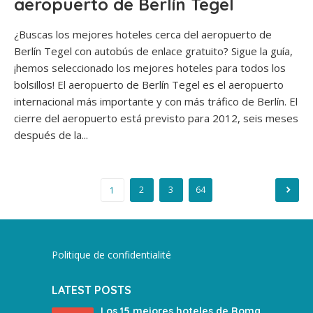
aeropuerto de Berlín Tegel
¿Buscas los mejores hoteles cerca del aeropuerto de
Berlín Tegel con autobús de enlace gratuito? Sigue la guía,
¡hemos seleccionado los mejores hoteles para todos los
bolsillos! El aeropuerto de Berlín Tegel es el aeropuerto
internacional más importante y con más tráfico de Berlín. El
cierre del aeropuerto está previsto para 2012, seis meses
después de la...
Navegación
2
3
64
1
de
entradas
Politique de confidentialité
LATEST POSTS
Los 15 mejores hoteles de Roma